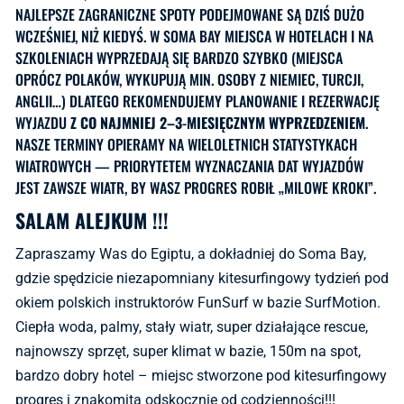
NAJLEPSZE ZAGRANICZNE SPOTY PODEJMOWANE SĄ DZIŚ DUŻO
WCZEŚNIEJ, NIŻ KIEDYŚ. W SOMA BAY MIEJSCA W HOTELACH I NA
SZKOLENIACH WYPRZEDAJĄ SIĘ BARDZO SZYBKO (MIEJSCA
OPRÓCZ POLAKÓW, WYKUPUJĄ MIN. OSOBY Z NIEMIEC, TURCJI,
ANGLII…) DLATEGO REKOMENDUJEMY PLANOWANIE I REZERWACJĘ
WYJAZDU
Z CO NAJMNIEJ 2–3-MIESIĘCZNYM WYPRZEDZENIEM
.
NASZE TERMINY OPIERAMY NA WIELOLETNICH STATYSTYKACH
WIATROWYCH — PRIORYTETEM WYZNACZANIA DAT WYJAZDÓW
JEST ZAWSZE WIATR, BY WASZ PROGRES ROBIŁ „MILOWE KROKI”.
SALAM ALEJKUM !!!
Zapraszamy Was do Egiptu, a dokładniej do Soma Bay,
gdzie spędzicie niezapomniany kitesurfingowy tydzień pod
okiem polskich instruktorów FunSurf w bazie SurfMotion.
Ciepła woda, palmy, stały wiatr, super działające rescue,
najnowszy sprzęt, super klimat w bazie, 150m na spot,
bardzo dobry hotel – miejsc stworzone pod kitesurfingowy
progres i znakomitą odskocznię od codzienności!!!