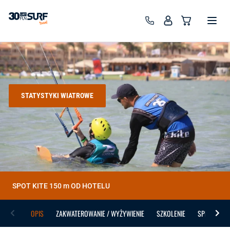
SurfTravel - wyjazdy wind, kite, wing, surf
STATYSTYKI WIATROWE
SPOT KITE 150 m OD HOTELU
OPIS
ZAKWATEROWANIE / WYŻYWIENIE
SZKOLENIE
SPRZĘT