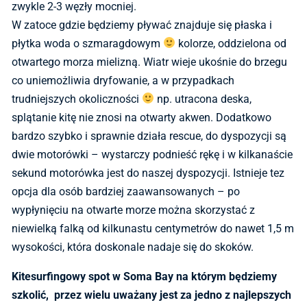
zwykle 2-3 węzły mocniej.
W zatoce gdzie będziemy pływać znajduje się płaska i
płytka woda o szmaragdowym
kolorze, oddzielona od
otwartego morza mielizną. Wiatr wieje ukośnie do brzegu
co uniemożliwia dryfowanie, a w przypadkach
trudniejszych okoliczności
np. utracona deska,
splątanie kitę nie znosi na otwarty akwen. Dodatkowo
bardzo szybko i sprawnie działa rescue, do dyspozycji są
dwie motorówki – wystarczy podnieść rękę i w kilkanaście
sekund motorówka jest do naszej dyspozycji. Istnieje tez
opcja dla osób bardziej zaawansowanych – po
wypłynięciu na otwarte morze można skorzystać z
niewielką falką od kilkunastu centymetrów do nawet 1,5 m
wysokości, która doskonale nadaje się do skoków.
Kitesurfingowy spot w Soma Bay na którym będziemy
szkolić, przez wielu uważany jest za jedno z najlepszych