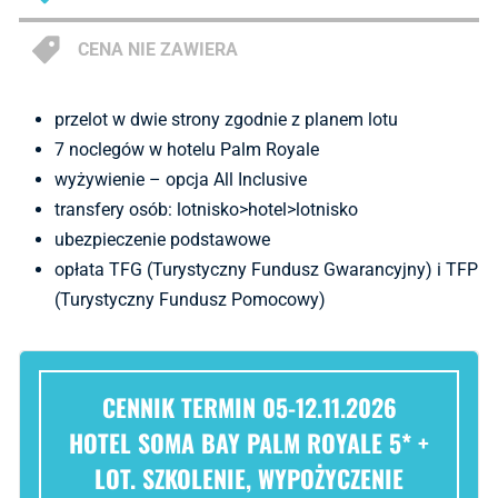
CENA NIE ZAWIERA
przelot w dwie strony zgodnie z planem lotu
7 noclegów w hotelu Palm Royale
wyżywienie – opcja All Inclusive
transfery osób: lotnisko>hotel>lotnisko
ubezpieczenie podstawowe
opłata TFG (Turystyczny Fundusz Gwarancyjny) i TFP
(Turystyczny Fundusz Pomocowy)
CENNIK TERMIN 05-12.11.2026
HOTEL SOMA BAY PALM ROYALE 5* +
LOT. SZKOLENIE, WYPOŻYCZENIE