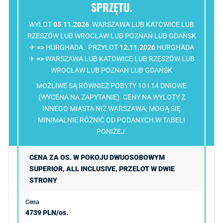
SPRZĘTU.
WYLOT
05.11.2026
WARSZAWA LUB KATOWICE LUB
RZESZÓW LUB WROCŁAW LUB POZNAŃ LUB GDAŃSK
✈
=>
HURGHADA. PRZYLOT
12.11.2026
HURGHADA
✈
=>
WARSZAWA LUB KATOWICE LUB RZESZÓW LUB
WROCŁAW LUB POZNAŃ LUB GDAŃSK
MOŻLIWE SĄ RÓWNIEŻ POBYTY 10 I 14 DNIOWE
(WYCENA NA ZAPYTANIE). CENY NA WYLOTY Z
INNEGO MIASTA NIŻ WARSZAWA, MOGĄ SIĘ
MINIMALNIE RÓŻNIĆ OD PODANYCH W TABELI
PONIŻEJ.
CENA ZA OS. W POKOJU DWUOSOBOWYM
SUPERIOR, ALL INCLUSIVE, PRZELOT W DWIE
STRONY
4739 PLN/os.