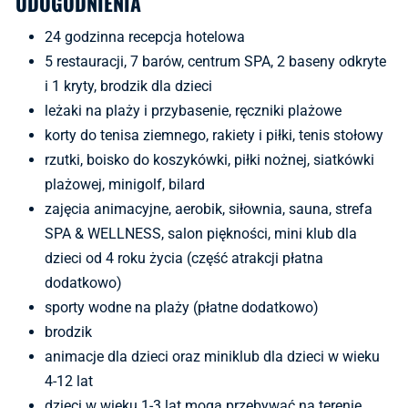
UDOGODNIENIA
24 godzinna recepcja hotelowa
5 restauracji, 7 barów, centrum SPA, 2 baseny odkryte
i 1 kryty, brodzik dla dzieci
leżaki na plaży i przybasenie, ręczniki plażowe
korty do tenisa ziemnego, rakiety i piłki, tenis stołowy
rzutki, boisko do koszykówki, piłki nożnej, siatkówki
plażowej, minigolf, bilard
zajęcia animacyjne, aerobik, siłownia, sauna, strefa
SPA & WELLNESS, salon piękności, mini klub dla
dzieci od 4 roku życia (część atrakcji płatna
dodatkowo)
sporty wodne na plaży (płatne dodatkowo)
brodzik
animacje dla dzieci oraz miniklub dla dzieci w wieku
4-12 lat
dzieci w wieku 1-3 lat mogą przebywać na terenie