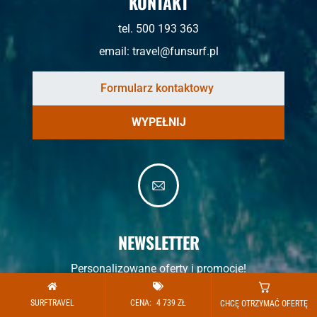
KONTAKT
tel. 500 193 363
email: travel@funsurf.pl
WYPEŁNIJ
NEWSLETTER
Personalizowane oferty i promocje!
SURFTRAVEL
CENA:
4 739
ZŁ
CHCĘ OTRZYMAĆ OFERTĘ