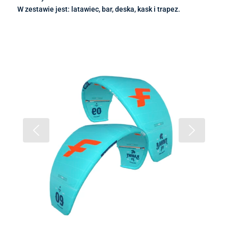
W zestawie jest: latawiec, bar, deska, kask i trapez.