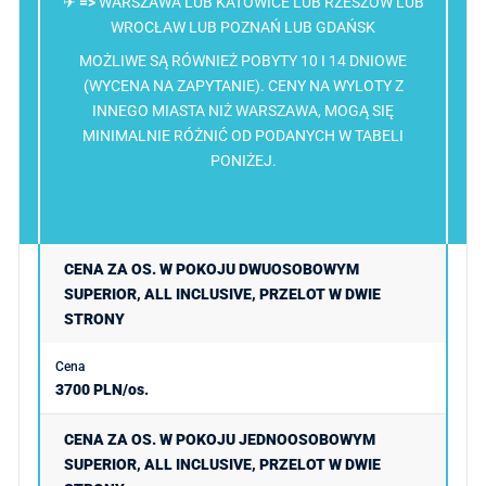
✈
=>
WARSZAWA LUB KATOWICE LUB RZESZÓW LUB
WROCŁAW LUB POZNAŃ LUB GDAŃSK
MOŻLIWE SĄ RÓWNIEŻ POBYTY 10 I 14 DNIOWE
(WYCENA NA ZAPYTANIE). CENY NA WYLOTY Z
INNEGO MIASTA NIŻ WARSZAWA, MOGĄ SIĘ
MINIMALNIE RÓŻNIĆ OD PODANYCH W TABELI
PONIŻEJ.
CENA ZA OS. W POKOJU DWUOSOBOWYM
SUPERIOR, ALL INCLUSIVE, PRZELOT W DWIE
STRONY
3700 PLN/os.
CENA ZA OS. W POKOJU JEDNOOSOBOWYM
SUPERIOR, ALL INCLUSIVE, PRZELOT W DWIE