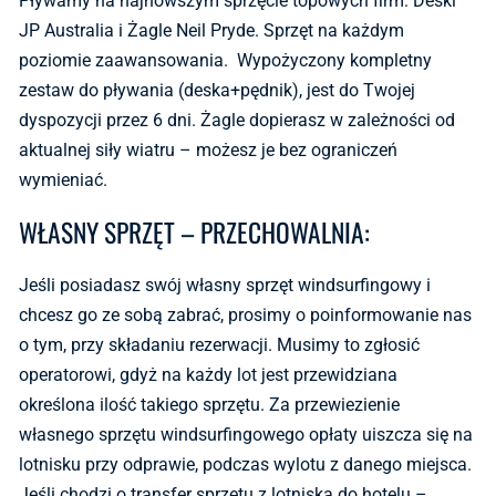
Pływamy na najnowszym sprzęcie topowych firm: Deski
JP Australia i Żagle Neil Pryde. Sprzęt na każdym
poziomie zaawansowania. Wypożyczony kompletny
zestaw do pływania (deska+pędnik), jest do Twojej
dyspozycji przez 6 dni. Żagle dopierasz w zależności od
aktualnej siły wiatru – możesz je bez ograniczeń
wymieniać.
WŁASNY SPRZĘT – PRZECHOWALNIA:
Jeśli posiadasz swój własny sprzęt windsurfingowy i
chcesz go ze sobą zabrać, prosimy o poinformowanie nas
o tym, przy składaniu rezerwacji. Musimy to zgłosić
operatorowi, gdyż na każdy lot jest przewidziana
określona ilość takiego sprzętu. Za przewiezienie
własnego sprzętu windsurfingowego opłaty uiszcza się na
lotnisku przy odprawie, podczas wylotu z danego miejsca.
Jeśli chodzi o transfer sprzętu z lotniska do hotelu –