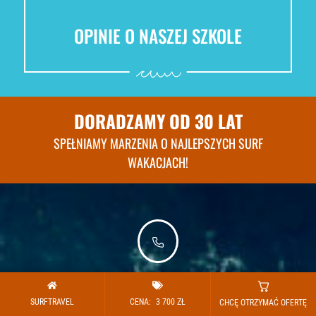
OPINIE O NASZEJ SZKOLE
DORADZAMY OD 30 LAT
SPEŁNIAMY MARZENIA O NAJLEPSZYCH SURF
WAKACJACH!
KONTAKT
SURFTRAVEL
CENA:
3 700
ZŁ
CHCĘ OTRZYMAĆ OFERTĘ