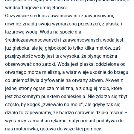
windsurfingowe umiejętności.
Oczywiście średniozaawansowani i zaawansowani,
również znajdą swoją wymarzoną przestrzeń, z płaską i
lazurową wodą. Woda na spocie dla
średniozaawansowanych i zaawansowanych, woda jest
już głęboka, ale jej głębokość to tylko kilka metrów, zaś
przejrzystość wody jest tak wysoka, że płynąc można
obserwować dno zatoki. Woda jest płaska, oddzielona od
otwartego morza mielizną, a wiatr wieje ukośnie do brzegu
co uniemożliwia dryfowanie na otwarty akwen. Akwen z
jednej strony ogranicza mielizna, a z drugiej molo, które
jest znakomitym punktem odniesienia. Nie zdarza się zbyt
często, by kogoś „zwiewało na molo”, ale gdyby tak się
działo to zapewniamy, że bardzo sprawnie działa rescue –
wystarczy zamachać rękami i natychmiast podpływa do
nas motorówka, gotowa do wszelkiej pomocy.