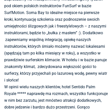
pod okiem polskich instruktorów FunSurf w bazie
SurfMotion. Soma Bay to idealne miejsce na pierwsze
kroki, kontynuację szkolenia oraz podnoszenie swoich
umiejętności ślizgowych jak i freestyle’owych – z naszymi
instruktorami, będzie to „bułka z masłem” :). Dodatkowo
zapewniamy wspólną integrację, opiekę naszych
instruktorów, których śmiało możemy nazwać lokalesami
(spędzają tam po kilka miesięcy w roku), a wszystko w
prawdziwie surferskim klimacie. W hotelu i w bazie panuje
znakomity klimat, zdecydowana większość gości to
surferzy, którzy przyjechali po lazurową wodę, pewny wiatr
i słońce!
W opinii wielu naszych klientów, hotel Sentido Palm
Royale ***** naprawdę ma rozmach, wszystko funkcjonuje
w nim bez zarzutu, jest mnóstwo atrakcji dodatkowych,
dobre jedzenie i bardzo dużo przestrzeni. Gorąco