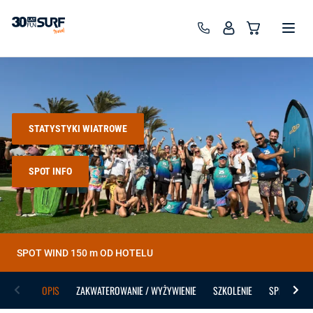
SurfTravel - wyjazdy wind, kite, wing, surf
STATYSTYKI WIATROWE
SPOT INFO
SPOT WIND 150 m OD HOTELU
OPIS
ZAKWATEROWANIE / WYŻYWIENIE
SZKOLENIE
SPRZĘT