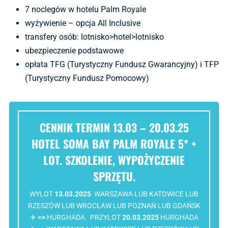
7 noclegów w hotelu Palm Royale
wyżywienie – opcja All Inclusive
transfery osób: lotnisko>hotel>lotnisko
ubezpieczenie podstawowe
opłata TFG (Turystyczny Fundusz Gwarancyjny) i TFP
(Turystyczny Fundusz Pomocowy)
CENNIK TERMIN 13.03 – 20.03.25
HOTEL SOMA BAY PALM ROYALE 5* +
LOT. SZKOLENIE, WYPOŻYCZENIE
SPRZĘTU.
WYLOT
13.03.2025
WARSZAWA LUB KATOWICE LUB
RZESZÓW LUB WROCŁAW LUB POZNAŃ LUB GDAŃSK
✈
=>
HURGHADA. PRZYLOT
20.03.2025
HURGHADA