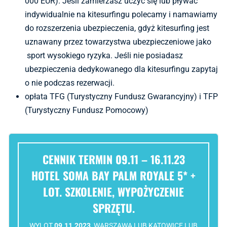
000 EUR). Jeśli zamierzasz uczyć się lub pływać
indywidualnie na kitesurfingu polecamy i namawiamy
do rozszerzenia ubezpieczenia, gdyż kitesurfing jest
uznawany przez towarzystwa ubezpieczeniowe jako
sport wysokiego ryzyka. Jeśli nie posiadasz
ubezpieczenia dedykowanego dla kitesurfingu zapytaj
o nie podczas rezerwacji.
opłata TFG (Turystyczny Fundusz Gwarancyjny) i TFP
(Turystyczny Fundusz Pomocowy)
CENNIK TERMIN 09.11 – 16.11.23
HOTEL SOMA BAY PALM ROYALE 5* +
LOT. SZKOLENIE, WYPOŻYCZENIE
SPRZĘTU.
WYLOT
09.11.2023
WARSZAWA LUB KATOWICE LUB