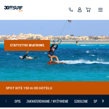
SurfTravel - wyjazdy wind, kite, wing, surf
STATYSTYKI WIATROWE
SPOT KITE 150 m OD HOTELU
OPIS
ZAKWATEROWANIE / WYŻYWIENIE
SZKOLENIE
SPRZĘT