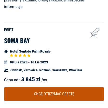
prześlemy aktualną ofertę i wszelkie niezbędne
informacje.
EGIPT
SOMA BAY
Hotel Sentido Palm Royale
5
Star
09 Lis 2023 - 16 Lis 2023
Rating
Gdańsk, Katowice, Poznań, Warszawa, Wrocław
3 845
zł
Cena od :
/os.
CHCĘ OTRZYMAĆ OFERTĘ