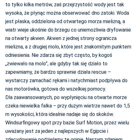
to tylko kilka metrów, zaś przejrzystość wody jest tak
wysoka, że płynąc można obserwować dno zatoki. Woda
jest płaska, oddzielona od otwartego morza mielizną, a
wiatr wieje ukośnie do brzegu co uniemożliwia dryfowanie
na otwarty akwen. Akwen z jednej strony ogranicza
mielizna, a z drugiej molo, które jest znakomitym punktem
odniesienia. Nie zdarza się zbyt często, by kogoś
„zwiewało na molo”, ale gdyby tak się działo to
zapewniamy, że bardzo sprawnie działa rescue –
wystarczy zamachać rękami i natychmiast podpływa do
nas motorówka, gotowa do wszelkiej pomocy.
Dla zaawansowanych, po wypłynięciu na otwarte morze
czeka niewielka falka – przy dużym wietrze nawet do 1,5
m wysokości, która idealnie nadaje się do skoków.
Windsurfingowy spot przy bazie Surf Motion, przez wielu
uważany jest za jeden z najlepszych w Egipcie i
zdecydowanie podzielamy tę opinię. Naszym zdaniem,