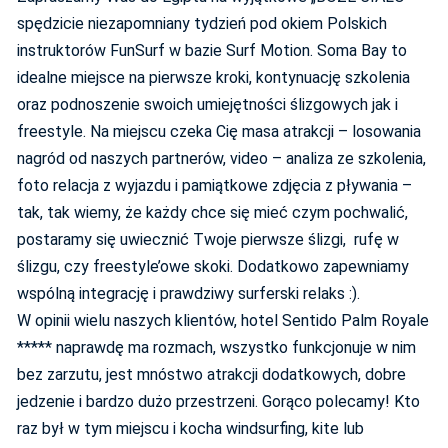
spędzicie niezapomniany tydzień pod okiem Polskich
instruktorów FunSurf w bazie Surf Motion. Soma Bay to
idealne miejsce na pierwsze kroki, kontynuację szkolenia
oraz podnoszenie swoich umiejętności ślizgowych jak i
freestyle. Na miejscu czeka Cię masa atrakcji – losowania
nagród od naszych partnerów, video – analiza ze szkolenia,
foto relacja z wyjazdu i pamiątkowe zdjęcia z pływania –
tak, tak wiemy, że każdy chce się mieć czym pochwalić,
postaramy się uwiecznić Twoje pierwsze ślizgi, rufę w
ślizgu, czy freestyle’owe skoki. Dodatkowo zapewniamy
wspólną integrację i prawdziwy surferski relaks :).
W opinii wielu naszych klientów, hotel Sentido Palm Royale
***** naprawdę ma rozmach, wszystko funkcjonuje w nim
bez zarzutu, jest mnóstwo atrakcji dodatkowych, dobre
jedzenie i bardzo dużo przestrzeni. Gorąco polecamy! Kto
raz był w tym miejscu i kocha windsurfing, kite lub