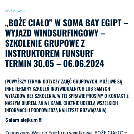
„BOŻE CIAŁO” W SOMA BAY EGIPT –
WYJAZD WINDSURFINGOWY –
SZKOLENIE GRUPOWE Z
INSTRUKTOREM FUNSURF
TERMIN 30.05 – 06.06.2024
(POWYŻSZY TERMIN DOTYCZY ZAJĘĆ GRUPOWYCH. MOŻLIWE SĄ
INNE TERMINY SZKOLEŃ INDYWIDUALNYCH LUB SAMYCH
WYJAZDÓW BEZ SZKOLENIA. W TEJ SPRAWIE PROSIMY O KONTAKT Z
NASZYM BIUREM. ANIA I KAMIL CHĘTNIE UDZIELĄ WSZELKICH
INFORMACJI I PODPOWIEDZĄ NAJLEPSZE ROZWIĄZANIA).
Salam alejkum !!!
Zapraszamy Was do Egiptu na wyjątkowe „BOŻE CIAŁO” –